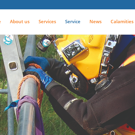
e
About
us
Services
Service
News
Calamities