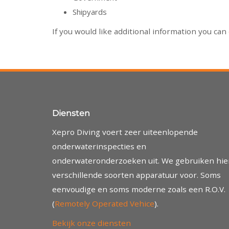
Shipyards
If you would like additional information you can
Diensten
Xepro Diving voert zeer uiteenlopende
onderwaterinspecties en
onderwateronderzoeken uit. We gebruiken hie
verschillende soorten apparatuur voor. Soms
eenvoudige en soms moderne zoals een R.O.V.
(
Remotely Operated Vehice
).
Bekijk onze diensten