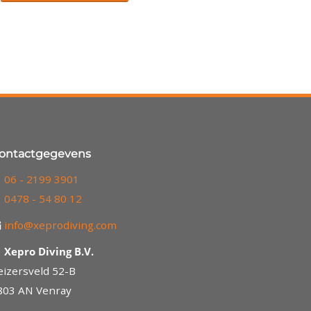
ontactgegevens
06 - 2199 3901
0478 - 54 80 12
info@xeprodiving.com
Xepro Diving B.V.
eizersveld 52-B
803 AN Venray