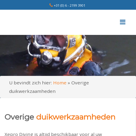
+31 (0) 6 - 2199 3901
Me
U bevindt zich hier:
Home
»
Overige
duikwerkzaamheden
Overige
duikwerkzaamheden
Xepro Diving is altijd beschikbaar voor al uw