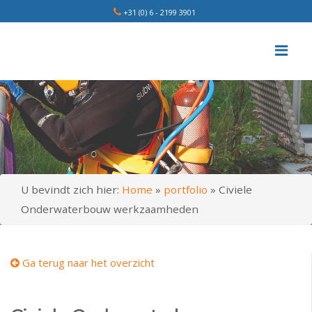
+31 (0) 6 - 2199 3901
Me
U bevindt zich hier:
Home
»
portfolio
»
Civiele
Onderwaterbouw werkzaamheden
Ga terug naar het overzicht